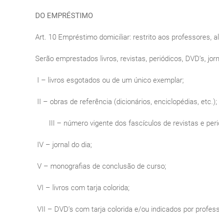
DO EMPRÉSTIMO
Art. 10 Empréstimo domiciliar: restrito aos professores, a
Serão emprestados livros, revistas, periódicos, DVD’s, jo
I – livros esgotados ou de um único exemplar;
II – obras de referência (dicionários, enciclopédias, etc.);
III – número vigente dos fascículos de revistas e peri
IV – jornal do dia;
V – monografias de conclusão de curso;
VI – livros com tarja colorida;
VII – DVD’s com tarja colorida e/ou indicados por profes