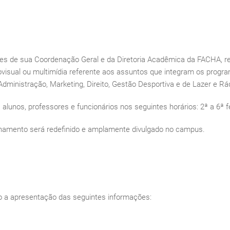
ões de sua Coordenação Geral e da Diretoria Acadêmica da FACHA, reun
audiovisual ou multimídia referente aos assuntos que integram os pro
ministração, Marketing, Direito, Gestão Desportiva e de Lazer e Rádi
alunos, professores e funcionários nos seguintes horários: 2ª a 6ª f
onamento será redefinido e amplamente divulgado no campus.
ndo a apresentação das seguintes informações: