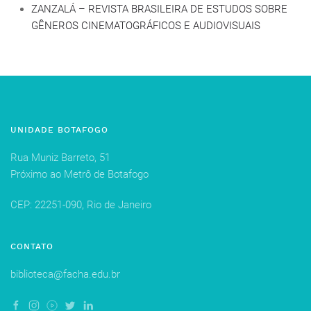
ZANZALÁ – REVISTA BRASILEIRA DE ESTUDOS SOBRE
GÊNEROS CINEMATOGRÁFICOS E AUDIOVISUAIS
UNIDADE BOTAFOGO
Rua Muniz Barreto, 51
Próximo ao Metrô de Botafogo
CEP: 22251-090, Rio de Janeiro
CONTATO
biblioteca@facha.edu.br