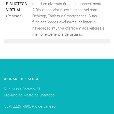
BIBLIOTECA
abordam diversas áreas de conhecimento.
VIRTUAL
A Biblioteca Virtual está disponível para
(Pearson)
Desktop, Tablets e Smartphones. Suas
funcionalidades exclusivas, agilidade e
navegação intuitiva oferecem aos leitores a
melhor experiência de usuário.
UNIDADE BOTAFOGO
Rua Muniz Barreto, 51
Próximo ao Metrô de Botafogo
CEP: 22251-090, Rio de Janeiro